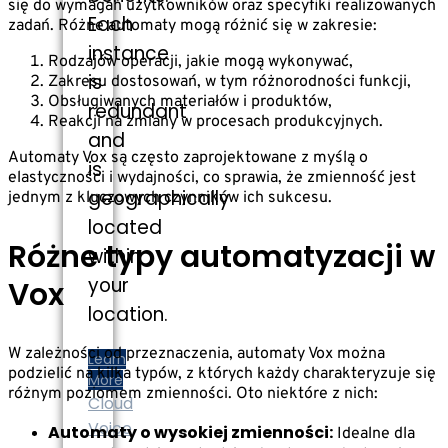
się do wymagań użytkowników oraz specyfiki realizowanych
Each
zadań. Różne automaty mogą różnić się w zakresie:
instance
Rodzajów operacji, jakie mogą wykonywać,
is
Zakresu dostosowań, w tym różnorodności funkcji,
Obsługiwanych materiałów i produktów,
redundant
Reakcji na zmiany w procesach produkcyjnych.
and
Automaty Vox są często zaprojektowane z myślą o
is
elastyczności i wydajności, co sprawia, że zmienność jest
geographically
jednym z kluczowych czynników ich sukcesu.
located
Różne typy automatyzacji w
within
your
Vox
location.
W zależności od przeznaczenia, automaty Vox można
Learn
podzielić na kilka typów, z których każdy charakteryzuje się
More
różnym poziomem zmienności. Oto niektóre z nich:
Cloud
Voice
Automaty o wysokiej zmienności:
Idealne dla