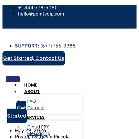
+1 844-778-5060
hello@pointvoip.com
SUPPORT:
(877) 756-3385
Get Started, Contact Us
HOME
ABOUT
FAQ
Get
Careers
Started
SERVICES
Cloud PBX
May 29, 2026
Messaging
Posted by:
Devin Piccola