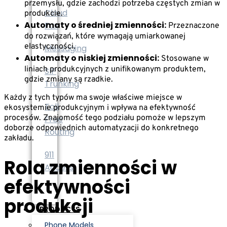
przemysłu, gdzie zachodzi potrzeba częstych zmian w
Cloud
produkcie.
Automaty o średniej zmienności:
Fax
Przeznaczone
do rozwiązań, które wymagają umiarkowanej
elastyczności.
Messaging
Automaty o niskiej zmienności:
Stosowane w
liniach produkcyjnych z unifikowanym produktem,
SIP
gdzie zmiany są rzadkie.
Trunking
Każdy z tych typów ma swoje właściwe miejsce w
Toll
ekosystemie produkcyjnym i wpływa na efektywność
procesów. Znajomość tego podziału pomoże w lepszym
Free
doborze odpowiednich automatyzacji do konkretnego
Routing
zakładu.
911
Rola zmienności w
Access
efektywności
produkcji
PRODUCTS
Phone Models