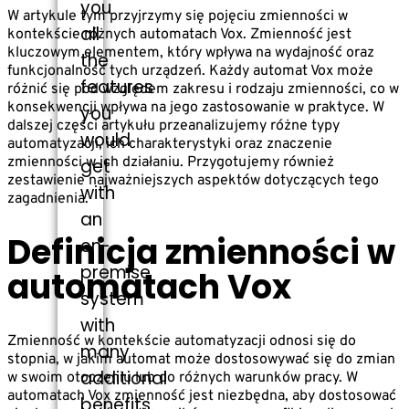
you
W artykule tym przyjrzymy się pojęciu zmienności w
all
kontekście różnych automatach Vox. Zmienność jest
kluczowym elementem, który wpływa na wydajność oraz
the
funkcjonalność tych urządzeń. Każdy automat Vox może
features
różnić się pod względem zakresu i rodzaju zmienności, co w
konsekwencji wpływa na jego zastosowanie w praktyce. W
you
dalszej części artykułu przeanalizujemy różne typy
would
automatyzacji, ich charakterystyki oraz znaczenie
zmienności w ich działaniu. Przygotujemy również
get
zestawienie najważniejszych aspektów dotyczących tego
with
zagadnienia.
an
Definicja zmienności w
on-
premise
automatach Vox
system
with
Zmienność w kontekście automatyzacji odnosi się do
many
stopnia, w jakim automat może dostosowywać się do zmian
additional
w swoim otoczeniu lub do różnych warunków pracy. W
automatach Vox zmienność jest niezbędna, aby dostosować
benefits.