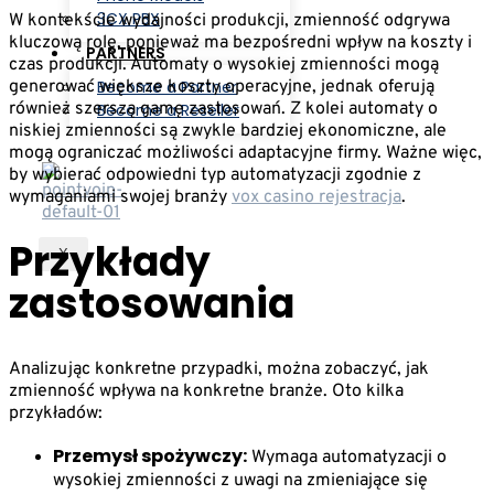
3CX PBX
W kontekście wydajności produkcji, zmienność odgrywa
kluczową rolę, ponieważ ma bezpośredni wpływ na koszty i
PARTNERS
czas produkcji. Automaty o wysokiej zmienności mogą
generować większe koszty operacyjne, jednak oferują
Become a Partner
również szerszą gamę zastosowań. Z kolei automaty o
Become a Reseller
niskiej zmienności są zwykle bardziej ekonomiczne, ale
mogą ograniczać możliwości adaptacyjne firmy. Ważne więc,
by wybierać odpowiedni typ automatyzacji zgodnie z
wymaganiami swojej branży
vox casino rejestracja
.
Przykłady
X
zastosowania
Analizując konkretne przypadki, można zobaczyć, jak
zmienność wpływa na konkretne branże. Oto kilka
przykładów:
Przemysł spożywczy:
Wymaga automatyzacji o
wysokiej zmienności z uwagi na zmieniające się