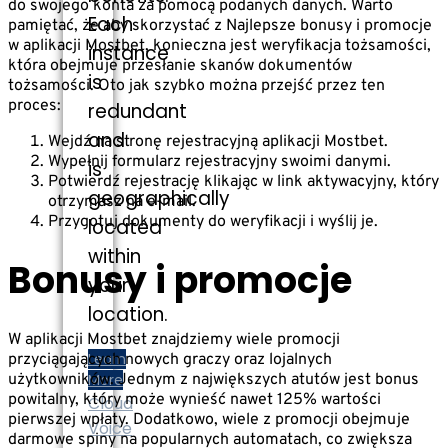
do swojego konta za pomocą podanych danych. Warto
Each
pamiętać, że aby skorzystać z Najlepsze bonusy i promocje
w aplikacji Mostbet, konieczna jest weryfikacja tożsamości,
instance
która obejmuje przesłanie skanów dokumentów
is
tożsamości. Oto jak szybko można przejść przez ten
proces:
redundant
and
Wejdź na stronę rejestracyjną aplikacji Mostbet.
Wypełnij formularz rejestracyjny swoimi danymi.
is
Potwierdź rejestrację klikając w link aktywacyjny, który
geographically
otrzymasz na e-mail.
Przygotuj dokumenty do weryfikacji i wyślij je.
located
within
Bonusy i promocje
your
location.
W aplikacji Mostbet znajdziemy wiele promocji
Learn
przyciągających nowych graczy oraz lojalnych
użytkowników. Jednym z największych atutów jest bonus
More
powitalny, który może wynieść nawet 125% wartości
Cloud
pierwszej wpłaty. Dodatkowo, wiele z promocji obejmuje
Voice
darmowe spiny na popularnych automatach, co zwiększa