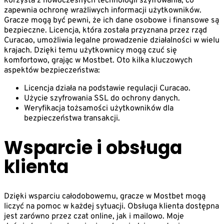
korzysta z nowoczesnych technologii szyfrowania, co
zapewnia ochronę wrażliwych informacji użytkowników.
Gracze mogą być pewni, że ich dane osobowe i finansowe są
bezpieczne. Licencja, która została przyznana przez rząd
Curacao, umożliwia legalne prowadzenie działalności w wielu
krajach. Dzięki temu użytkownicy mogą czuć się
komfortowo, grając w Mostbet. Oto kilka kluczowych
aspektów bezpieczeństwa:
Licencja działa na podstawie regulacji Curacao.
Użycie szyfrowania SSL do ochrony danych.
Weryfikacja tożsamości użytkowników dla
bezpieczeństwa transakcji.
Wsparcie i obsługa
klienta
Dzięki wsparciu całodobowemu, gracze w Mostbet mogą
liczyć na pomoc w każdej sytuacji. Obsługa klienta dostępna
jest zarówno przez czat online, jak i mailowo. Moje