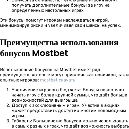
Бонусы за активность: Регулярные игроки могут
получать дополнительные бонусы за игру на
определенных настольных играх.
Эти бонусы помогут игрокам наслаждаться игрой,
минимизируя риски и увеличивая свои шансы на успех.
Преимущества использования
бонусов Mostbet
Использование бонусов на Mostbet имеет ряд
преимуществ, которые могут привлечь как новичков, так и
опытных игроков:
mostbet скачать
Увеличение игрового бюджета: Бонусы позволяют
начать игру с более крупной суммы, что даёт больше
возможностей для выигрыша.
Доступ к эксклюзивным играм: Участие в акциях
может предоставить доступ ко многим новомодным
играм.
Гибкость: Большинство бонусов можно использовать
в самых разных играх, что даёт возможность выбрать