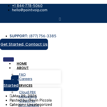
+1 844-778-5060
hello@pointvoip.com
SUPPORT:
(877) 756-3385
Get Started, Contact Us
HOME
ABOUT
FAQ
Careers
Get
Started
SERVICES
Cloud PBX
May 29, 2026
Messaging
Posted by:
Devin Piccola
Cloud Fax
Category:
Uncategorized
SIP Trunking