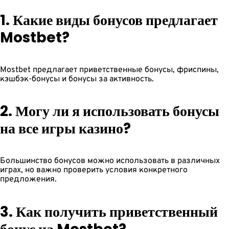
1. Какие виды бонусов предлагает
Mostbet?
Mostbet предлагает приветственные бонусы, фриспины,
кэшбэк-бонусы и бонусы за активность.
2. Могу ли я использовать бонусы
на все игры казино?
Большинство бонусов можно использовать в различных
играх, но важно проверить условия конкретного
предложения.
3. Как получить приветственный