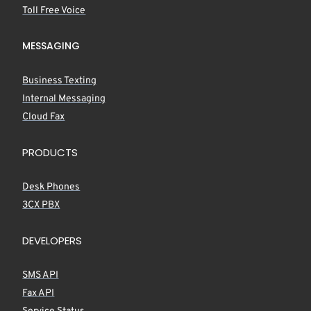
Toll Free Voice
MESSAGING
Business Texting
Internal Messaging
Cloud Fax
PRODUCTS
Desk Phones
3CX PBX
DEVELOPERS
SMS API
Fax API