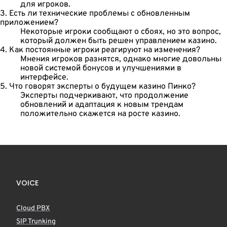
для игроков.
3. Есть ли технические проблемы с обновленным
приложением?
Некоторые игроки сообщают о сбоях, но это вопрос,
который должен быть решен управлением казино.
4. Как постоянные игроки реагируют на изменения?
Мнения игроков разнятся, однако многие довольны
новой системой бонусов и улучшениями в
интерфейсе.
5. Что говорят эксперты о будущем казино Пинко?
Эксперты подчеркивают, что продолжение
обновлений и адаптация к новым трендам
положительно скажется на росте казино.
VOICE
Cloud PBX
SIP Trunking