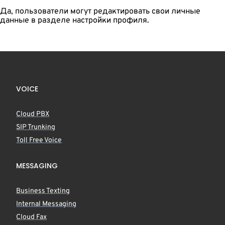
Да, пользователи могут редактировать свои личные
данные в разделе настройки профиля.
VOICE
Cloud PBX
SIP Trunking
Toll Free Voice
MESSAGING
Business Texting
Internal Messaging
Cloud Fax